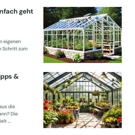
nfach geht
m eigenen
 Schritt zum
ipps &
aus die
ann? Die
t ...