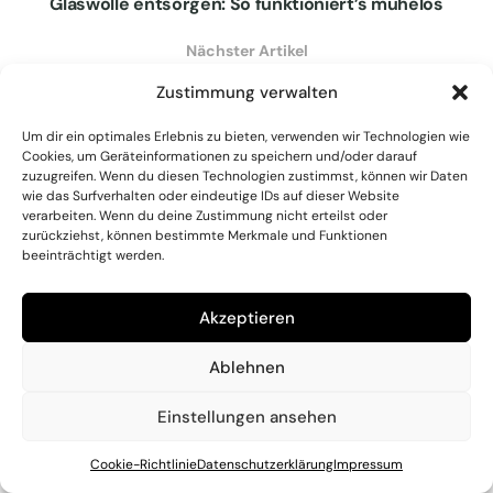
Glaswolle entsorgen: So funktioniert’s mühelos
Nächster Artikel
Lavendel im Garten: Die besten Ideen
Zustimmung verwalten
Um dir ein optimales Erlebnis zu bieten, verwenden wir Technologien wie
Cookies, um Geräteinformationen zu speichern und/oder darauf
zuzugreifen. Wenn du diesen Technologien zustimmst, können wir Daten
Ähnliche
Beiträge
wie das Surfverhalten oder eindeutige IDs auf dieser Website
verarbeiten. Wenn du deine Zustimmung nicht erteilst oder
zurückziehst, können bestimmte Merkmale und Funktionen
Getrockneter Lavendel Ideen: Kreative Tipps
beeinträchtigt werden.
VON
REDAKTION
10. SEPTEMBER 2024
0
Akzeptieren
Lavendel im Garten: Die besten Ideen
Ablehnen
VON
REDAKTION
28. AUGUST 2024
0
Einstellungen ansehen
Gewächshaus Bepflanzen: Darauf sollten Sie
achten
Cookie-Richtlinie
Datenschutzerklärung
Impressum